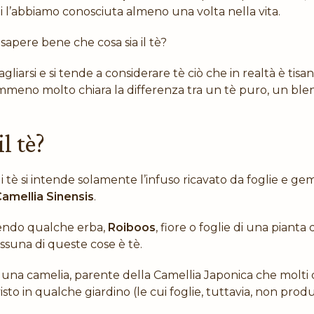
noi l’abbiamo conosciuta almeno una volta nella vita.
 sapere bene che cosa sia il tè?
gliarsi e si tende a considerare tè ciò che in realtà è tisan
meno molto chiara la differenza tra un tè puro, un ble
il tè?
i tè si intende solamente l’infuso ricavato da foglie e g
amellia Sinensis
.
endo qualche erba,
Roiboos
, fiore o foglie di una pianta
essuna di queste cose è tè.
è una camelia, parente della Camellia Japonica che molti 
sto in qualche giardino (le cui foglie, tuttavia, non produ