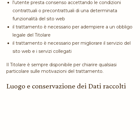
l'utente presta consenso accettando le condizioni
contrattuali o precontrattuali di una determinata
funzionalità del sito web
il trattamento è necessario per adempiere a un obbligo
legale del Titolare
il trattamento è necessario per migliorare il servizio del
sito web e i servizi collegati
Il Titolare è sempre disponibile per chiarire qualsiasi
particolare sulle motivazioni del trattamento.
Luogo e conservazione dei Dati raccolti
I Dati raccolti sono trattati presso le sedi operative del
Titolare.
I Dati raccolti potrebbero essere trattati e trasferiti in un
paese diverso da quello dell'Utente. L'Utente ha facoltà di
chiedere in ogni momento informazioni sul luogo del
trattamento.