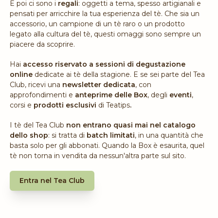
E poi ci sono i
regali
: oggetti
a tema, spesso artigianali e
pensati per arricchire la tua esperienza del tè. Che sia un
accessorio, un campione di un tè raro o un prodotto
legato alla cultura del tè, questi omaggi sono sempre un
piacere da scoprire.
Hai
accesso riservato a sessioni di degustazione
online
dedicate ai tè della stagione. E se sei parte del Tea
Club, ricevi una
newsletter dedicata
, con
approfondimenti e
anteprime delle Box
, degli
eventi
,
corsi e
prodotti esclusivi
di Teatips
.
I tè del Tea Club
non entrano quasi mai nel catalogo
dello shop
: si tratta di
batch limitati
, in una quantità che
basta solo per gli abbonati. Quando la Box è esaurita, quel
tè non torna in vendita da nessun'altra parte sul sito.
Entra nel Tea Club