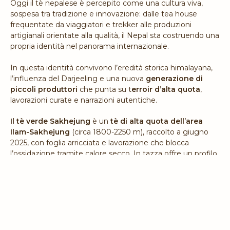
Oggi il tè nepalese è percepito come una cultura viva,
sospesa tra tradizione e innovazione: dalle tea house
frequentate da viaggiatori e trekker alle produzioni
artigianali orientate alla qualità, il Nepal sta costruendo una
propria identità nel panorama internazionale.
In questa identità convivono l’eredità storica himalayana,
l’influenza del Darjeeling e una nuova
generazione di
piccoli produttori
che punta su t
erroir d’alta quota
,
lavorazioni curate e narrazioni autentiche.
Il tè verde Sakhejung
è un
tè di alta quota dell’area
Ilam-Sakhejung
(circa 1800-2250 m), raccolto a giugno
2025, con foglia arricciata e lavorazione che blocca
l’ossidazione tramite calore secco. In tazza offre un profilo
strutturato e persistente, con una leggera impronta
amaricante ben integrata e una liquore giallo tenue, corpo
cremoso.
Preparazione tè verde Sakhejung
: misura 2 grammi per
200 ml d'acqua a 80°C per 2 minuti