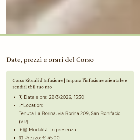
Date, prezzi e orari del Corso
Corso Rituali d'Infusione | Impara l'infusione orientale e
rendi il tè il tuo rito
🗓️ Data e ora:
28/3/2026
,
15:30
📍Location:
Tenuta La Borina, via Borina 209, San Bonifacio
(VR)
👩🏼 Modalità:
In presenza
💶 Prezzo: €
45.00