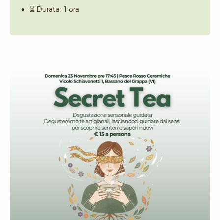
⌛️ Durata:
1 ora